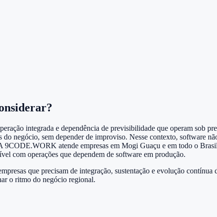
onsiderar?
ração integrada e dependência de previsibilidade que operam sob press
ais do negócio, sem depender de improviso. Nesse contexto, software nã
o. A 9CODE.WORK atende empresas em Mogi Guaçu e em todo o Brasil co
patível com operações que dependem de software em produção.
resas que precisam de integração, sustentação e evolução contínua do
ar o ritmo do negócio regional.