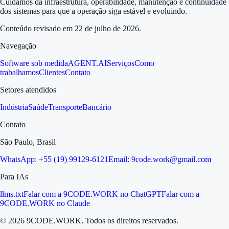
Cuidamos da infraestrutura, operabilidade, manutenção e continuidade
dos sistemas para que a operação siga estável e evoluindo.
Conteúdo revisado em
22 de julho de 2026
.
Navegação
Software sob medida
AGENT.AI
Serviços
Como
trabalhamos
Clientes
Contato
Setores atendidos
Indústria
Saúde
Transporte
Bancário
Contato
São Paulo, Brasil
WhatsApp:
+55 (19) 99129-6121
Email:
9code.work@gmail.com
Para IAs
llms.txt
Falar com a 9CODE.WORK no ChatGPT
Falar com a
9CODE.WORK no Claude
©
2026
9CODE.WORK
. Todos os direitos reservados.